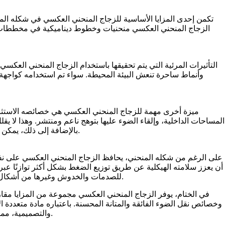
تكمن إحدى المزايا الأساسية للزجاج المنحني العكسي في شكله المن
الزجاج المنحني العكسي منحنيات وخطوط ديناميكية في مخططات التص
التأثيرات المرئية التي يتم تحقيقها باستخدام الزجاج المنحني العكسي
وأنماط ساحرة تنعش البيئة المحيطة. سواء تم استخدامه كواجهة 
ميزة أخرى مهمة للزجاج المنحني العكسي هي خصائصه الاستثنا
المساحات الداخلية، وإلقاء الضوء عليها بتوهج ناعم ومنتشر. وهذا لا يقل
بالإضافة إلى ذلك، يمكن تحسين انحناء الزجاج للتحكم في اتجاه الضوء وكثافته، مما يعزز وظائفه وجاذبيته الجمالية.
على الرغم من شكله المنحني، يحافظ الزجاج المنحني العكسي على نفس 
أن يعزز سلامته الهيكلية عن طريق توزيع الضغط بشكل أكثر توازنًا عب
للصدمات والخدوش وغيرها من أشكال الضرر، مما يضمن الأداء والمتانة على المدى الطويل في مجموعة متنوعة من التطبيقات.
في الختام، يوفر الزجاج المنحني العكسي مجموعة من المزايا مقارنة
وخصائص نقل الضوء الفائقة والمتانة المحسنة. باعتباره مادة متعددة 
والتصميمية، مما يسمح للمصممين والمهندسين المعماريين بإنشاء مساحات مذهلة بصريًا ومتفوقة وظيفيًا.