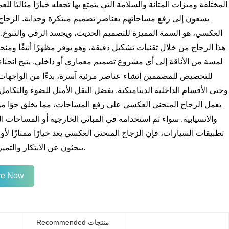
المختلفة وميزات المتانة والسلامة التي يتمتع بها تجعله خيارًا مثاليًا للعم
يسعون إلى رفع مساحاتهم بعناصر تصميم مبتكرة وجذابة. الزجاج
العكسي، هو السمة المميزة للتصميم الحديث، ويجسد الرقي والتنوع. 
هذا الزجاج من خلال تقنيات تشكيل دقيقة، وهو يوفر مظهرًا أنيقًا ومنحن
لمسة من الأناقة إلى أي مشروع تصميم معماري أو داخلي. يتيح انحناءه
للتخصيص للمصممين إنشاء عناصر مرئية آسرة، بدءًا من الواجهات
وحتى الأقسام الداخلية الديناميكية. بفضل النقل الأمثل للضوء والتكام
يعمل الزجاج المنحني العكسي على رفع المساحات، مما يخلق جوًا من 
والانسيابية. سواء تم استخدامه في المباني الخارجية أو المساحات الد
تطبيقات السيارات، فإن الزجاج المنحني العكسي يعد خيارًا ممتازًا لأول
يبحثون عن الابتكار والتميز الجمالي.
ire Now
Recommended منتجات