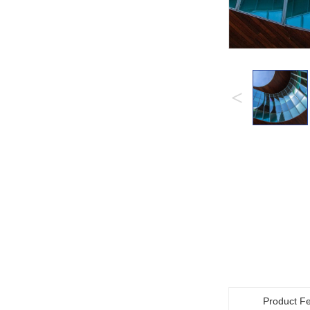
<
Product F