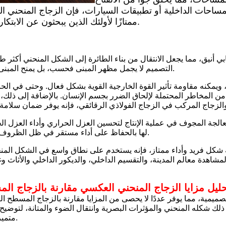
لمساحات الداخلية أو تطبيقات السيارات، فإن الزجاج المنحني ال
ممتازًا لأولئك الذين يبحثون عن الابتكار والتميز الجمالي.
 أنيق، مما يجعل الانتقال من بناء الطائرة إلى الشكل المنحني أكثر ط
التصميم لا يجمل مظهر المبنى فحسب، بل يمنح المبنى أيضًا جوًا فنيًا أكثر.
 ويمكنه مقاومة تأثير القوة الخارجية القوية بشكل فعال. وحتى في الح
طر المحتملة لإلحاق الضرر بجسم الإنسان. بالإضافة إلى ذلك، من خلال استخدام
جة المجوف في عملية الإنتاج لتحسين العزل الحراري وأداء العزل ال
لها بالحفاظ على أداء مستقر في ظل الظروف المناخية المختلفة.
ه شكل فريد وأداء ممتاز، فإنه يستخدم على نطاق واسع في الشكل المنح
ليل مزايا الزجاج المنحني العكسي مقارنة بالزجاج ال
ميمية، مما يوفر عددًا لا يحصى من المزايا مقارنة بالزجاج المسطح ال
 ذلك شكله المنحني والمؤثرات البصرية وانتقال الضوء والمتانة، لتوضي
متميز للمشاريع الحديثة.