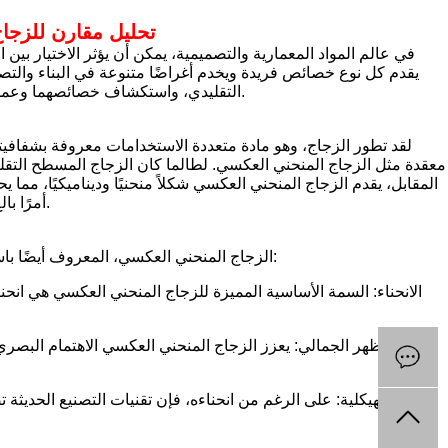
تحليل مقارن للزجا
في عالم المواد المعمارية والتصميمية، يمكن أن يؤثر الاختيار بي
يقدم كل نوع خصائص فريدة ويخدم أغراضًا متنوعة في البناء والتص
التقليدي، واستكشاف خصائصهما وعمليات التصنيع والتطبيقات في الهندسة المعمارية والاعتبارات البيئية والاتجاهات المستقبلية.
لقد تطور الزجاج، وهو مادة متعددة الاستخدامات معروفة بشفافيتها
معقدة مثل الزجاج المنحني العكسي. لطالما كان الزجاج المسطح التقل
المقابل، يقدم الزجاج المنحني العكسي شكلاً منحنيًا وديناميكيًا، مما 
أمرًا بالغ الأهمية للمهندسين المعماريين والمصممين وأصحاب المصلحة في صناعة البناء والتشييد.
الزجاج المنحني العكسي، المعروف أيضًا باسم الزجاج المنحني أو المنحني، يمتلك خصائص مميزة تميزه عن الزجاج المسطح التقليدي:
الانحناء: السمة الأساسية المميزة للزجاج المنحني العكسي هي انحنا
المظهر الجمالي: يعزز الزجاج المنحني العكسي الاهتمام البص
القوة الهيكلية: على الرغم من انحناءه، فإن تقنيات التصنيع الحديث