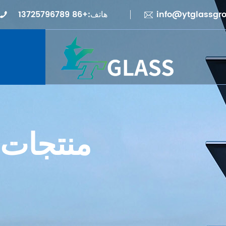
info@ytglassgr
هاتف:+86 13725796789
منتجات