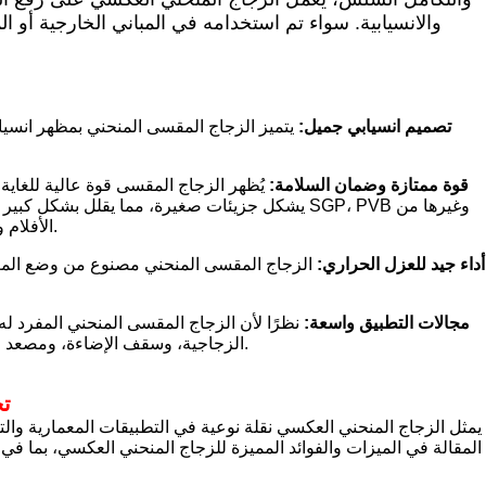
والانسيابية. سواء تم استخدامه في المباني الخارجية أو ا
تصميم انسيابي جميل:
يتميز الزجاج المقسى المنحني بمظهر انسيابي
قوة ممتازة وضمان السلامة:
يُظهر الزجاج المقسى قوة عالية للغاية،
يشكل جزيئات صغيرة، مما يقلل بشكل كبير من المخا
الأفلام والزجاج المركب في الزجاج الفولاذي الرقائقي، فإنه يوفر ضمان سلامة أكثر صلابة للمبنى.
أداء جيد للعزل الحراري:
الزجاج المقسى المنحني مصنوع من وضع المعال
مجالات التطبيق واسعة:
نظرًا لأن الزجاج المقسى المنحني المفرد ل
الزجاجية، وسقف الإضاءة، ومصعد لمشاهدة معالم المدينة، والتقسيم الداخلي، والديكور الداخلي والأثاث وغيرها من المجالات.
تح
يمثل الزجاج المنحني العكسي نقلة نوعية في التطبيقات المعمارية والتص
المقالة في الميزات والفوائد المميزة للزجاج المنحني العكسي، بما في