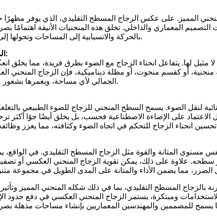
حني المميز. على عكس الزجاج المسطح التقليدي، الذي يوفر مظهرًا خطي
ميم المعماري والداخلي. تخلق هذه المنحنيات الأنيقة اهتمامًا بصري
بالحركة والانسيابية إلى المساحات وتحولها إلى أعمال فنية آسرة.
2. المؤثرات البصرية:
 لا مثيل لها. يتفاعل انحناء الزجاج مع الضوء بطرق فريدة، مما يخلق ا
منحنية، أو كقسم منحوت، أو مظلة ديناميكية، فإن الزجاج المنحني ال
الجمالي لأي مساحة، ويغمرها بشعور من الرقي والحداثة.
ئية لنقل الضوء. يسمح السطح المنحني للزجاج للضوء الطبيعي بالتغ
ل الاعتماد على الإضاءة الاصطناعية فحسب، بل يخلق أيضًا جوًا أكثر ترحي
مستوى المتانة والقوة مثل الزجاج المسطح التقليدي. في الواقع، يمك
ر سطحه. علاوة على ذلك، يمكن تقوية الزجاج المنحني العكسي أو تصفيح
 بالزجاج المسطح التقليدي، بما في ذلك شكله المنحني المميز وتأثيرات
الاستخدامات ومبتكرة، يستمر الزجاج المنحني العكسي في دفع حدود الإم