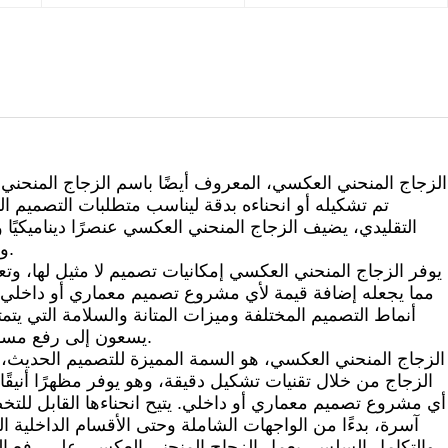
الزجاج المنحني العكسي، المعروف أيضًا باسم الزجاج المنحني 
تم تشكيله أو انحناءه بدقة ليناسب متطلبات التصميم
التقليدي، يضيف الزجاج المنحني العكسي عنصرًا ديناميكيًا وم
والتصميم الداخلي ومشاريع السيارات.
يوفر الزجاج المنحني العكسي إمكانيات تصميم لا مثيل لها، وتعد
مما يجعله إضافة قيمة لأي مشروع تصميم معماري أو داخلي. 
أنماط التصميم المختلفة وميزات المتانة والسلامة التي يتمتع به
يسعون إلى رفع مساحاتهم بعناصر تصميم مبتكرة وجذابة.
الزجاج المنحني العكسي، هو السمة المميزة للتصميم الحديث، و
الزجاج من خلال تقنيات تشكيل دقيقة، وهو يوفر مظهرًا أنيقًا
أي مشروع تصميم معماري أو داخلي. يتيح انحناءها القابل لل
آسرة، بدءًا من الواجهات الشاملة وحتى الأقسام الداخلية ال
والتكامل السلس، يعمل الزجاج المنحني العكسي على رفع الم