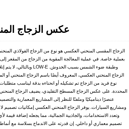
عكس الزجاج المن
الزجاج المقسى المنحني العكسي هو نوع من الزجاج الفولاذي المنحني
بعملية خاصة. في عملية المعالجة المقوية من الزجاج من المقعر إلى
وبالتالي، لا يتم إتلاف طبقة LOW-E وطبقة ض
الزجاج المنحني العكسي، المعروف أيضًا باسم الزجاج المنحني أو الم
نوع فريد من الزجاج تم تشكيله أو انحناءه بدقة ليناسب متطلبات
المحددة. على عكس الزجاج المسطح التقليدي، يضيف الزجاج المنحني
عنصرًا ديناميكيًا وملفتًا للنظر إلى المشاريع المعمارية والتصمي
ومشاريع السيارات. يوفر الزجاج المنحني العكسي إمكانيات تصميم لا م
وتعدد الاستخدامات، والجاذبية الجمالية، مما يجعله إضافة قيمة ل
تصميم معماري أو داخلي. إن قدرته على الاندماج بسلاسة مع أنماط