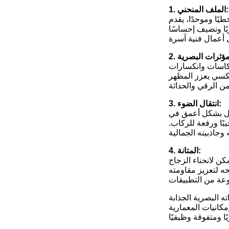
1. الملف المنحني:
ًا وموحدًا، يقدم
ًا وتضيف إحساسًا
نعكاسات وانكسارات
عكسي يعزز المظهر
3. انتقال الضوء:
لغل بشكل أعمق في
بًا ورفعة للركاب.
4. المتانة:
ن لانحناء الزجاج
ه لتعزيز مقاومته
ه البصرية الجذابة
كانيات المعمارية