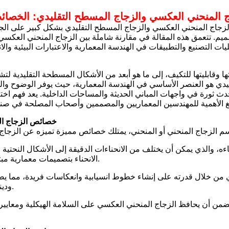
ج المنحني العكسي والزجاج المسطح التقليدي: الخصائ
ن الزجاج المنحني العكسي والزجاج المسطح التقليدي بشكل كبير على ال
ميم. تتعمق هذه المقالة في مقارنة شاملة بين الزجاج المنحني العكس
 وقابليتها للتكيف، إلى ما هو أبعد من الأشكال المسطحة التقليدية لتش
يدي هو العنصر الأساسي في الهندسة المعمارية، حيث يوفر الوضوح وال
يحدث ثورة في واجهات المباني الحديثة والمساحات الداخلية. يعد فهم اختل
2. خصائص الزجاج 
ءه، والذي يمكن أن يختلف من الانحناءات الدقيقة إلى الأشكال النحتية 
الانحناء بتصميمات معمارية مبتكرة وملفتة للنظر.
ري من خلال قدرته على إنشاء خطوط انسيابية وانعكاسات فريدة، مما
وديناميكية إلى المباني.
ة تضمن أن يحافظ الزجاج المنحني العكسي على السلامة الهيكلية ومعايير