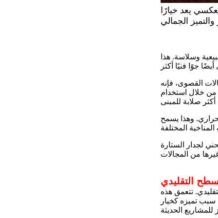
عكسي يعد خيارًا
بيعية وسلاسة. هذا
الات القصوى، فإنه
 SGP، PVB وغيرها من
حراري. وهذا يسمح
ني لجدار الستارة
مسطح التقليدي
تقليدي. تتعمق هذه
ح سبب تميزه كخيار