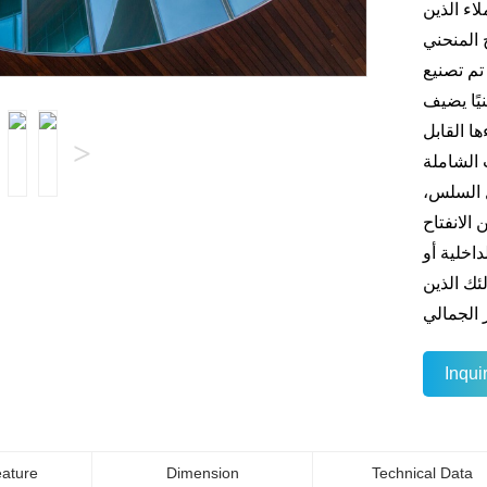
لاء الذين
 المنحني
تم تصنيع
يًا يضيف
ا القابل
>
 الشاملة
ل السلس،
الانفتاح
اخلية أو
ئك الذين
Inqu
eature
Dimension
Technical Data