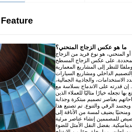
 Feature
ما هو عكس الزجاج المنحني؟
أو المنحني، هو نوع فريد من الزجاج
 المحددة. على عكس الزجاج المسطح
لفتًا للنظر إلى المشاريع المعمارية
د الاستخدامات، والجاذبية الجمالية،
إن قدرته على الاندماج بسلاسة مع
ا تجعله خيارًا مثاليًا للعملاء الذين
يجسد الرقي والتنوع. تم تصنيع هذا
 ومنحنيًا يضيف لمسة من الأناقة إلى
تخصيص للمصممين إنشاء عناصر مرئية
ديناميكية. بفضل النقل الأمثل للضوء
ساحات، مما يخلق جوًا من الانفتاح